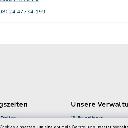
08024 47734-199
gszeiten
Unsere Verwalt
Freitag:
Ihr Anliegen
00 Uhr
Cookies einsetzen, um eine optimale Darstellung unserer Website