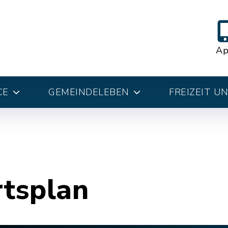
A
CE
GEMEINDELEBEN
FREIZEIT U
rtsplan