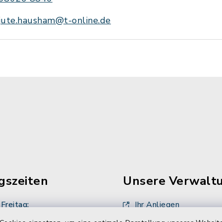
jute.hausham@t-online.de
gszeiten
Unsere Verwalt
Freitag:
Ihr Anliegen
00 Uhr