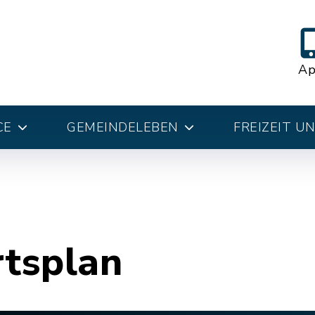
A
CE
GEMEINDELEBEN
FREIZEIT U
rtsplan