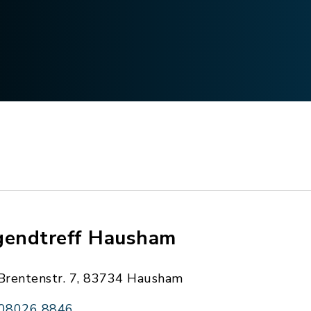
gendtreff Hausham
Brentenstr. 7, 83734 Hausham
08026 8846