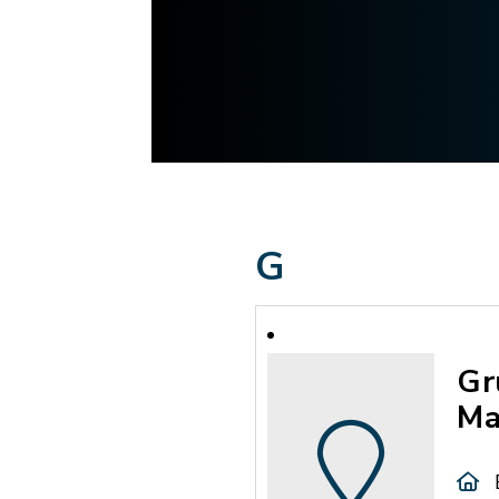
G
Gr
Ma