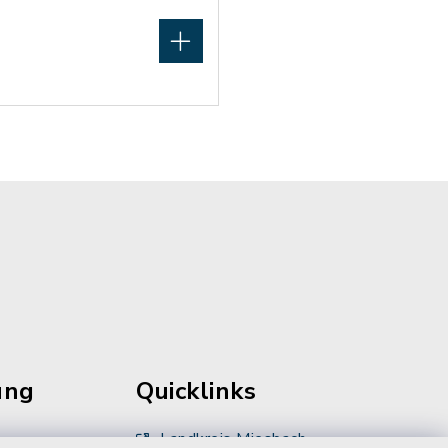
ung
Quicklinks
Landkreis Miesbach