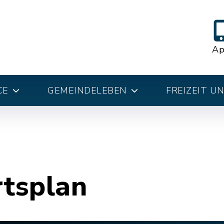
A
CE
GEMEINDELEBEN
FREIZEIT U
rtsplan