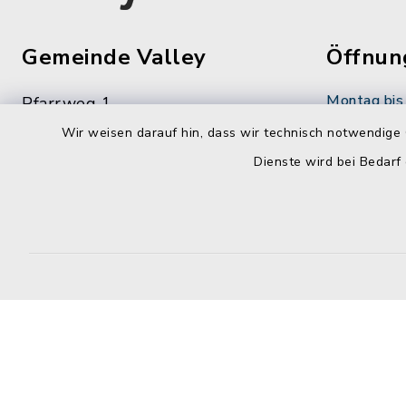
Gemeinde Valley
Öffnun
Montag bis 
Pfarrweg 1
83626 Valley
08:00-12:
Wir weisen darauf hin, dass wir technisch notwendige 
Dienste wird bei Bedarf
08024 47734-0
Dienstag zu
08024 47734-199
14:00-16:
info@gemeinde-valley.de
Donnerstag 
14:00-18:
Kontakt
Barrierefreiheit
Datenschutz