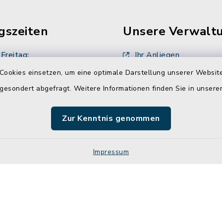
gszeiten
Unsere Verwalt
Freitag:
Ihr Anliegen
00 Uhr
Cookies einsetzen, um eine optimale Darstellung unserer Website
Ansprechpartner
 gesondert abgefragt. Weitere Informationen finden Sie in unser
sätzlich:
Stellenangebote
00 Uhr
Zur Kenntnis genommen
zusätzlich
00 Uhr
Impressum
Impressum
Sitemap
Cookie-Einstellungen