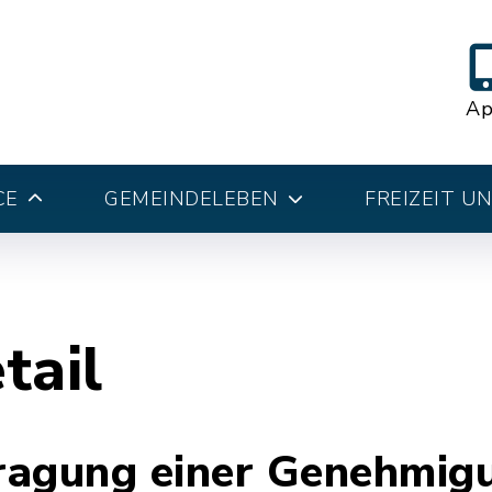
A
CE
GEMEINDELEBEN
FREIZEIT U
tail
ragung einer Genehmig