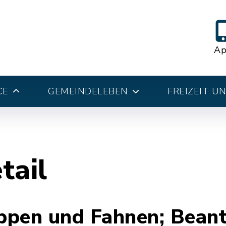
A
CE
GEMEINDELEBEN
FREIZEIT U
tail
en und Fahnen; Beant