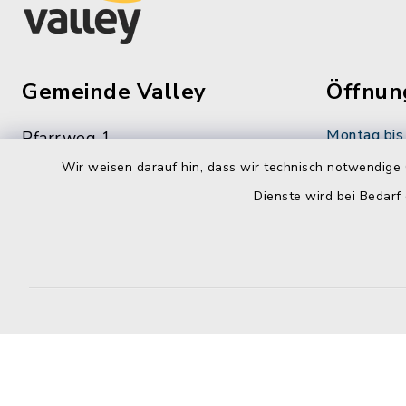
Gemeinde Valley
Öffnun
Montag bis 
Pfarrweg 1
83626 Valley
08:00-12:
Wir weisen darauf hin, dass wir technisch notwendige 
Dienste wird bei Bedarf
08024 47734-0
Dienstag zu
08024 47734-199
14:00-16:
info@gemeinde-valley.de
Donnerstag 
14:00-18: