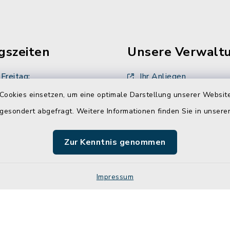
gszeiten
Unsere Verwalt
Freitag:
Ihr Anliegen
00 Uhr
Cookies einsetzen, um eine optimale Darstellung unserer Website
Ansprechpartner
 gesondert abgefragt. Weitere Informationen finden Sie in unser
sätzlich:
Stellenangebote
00 Uhr
Zur Kenntnis genommen
zusätzlich
00 Uhr
Impressum