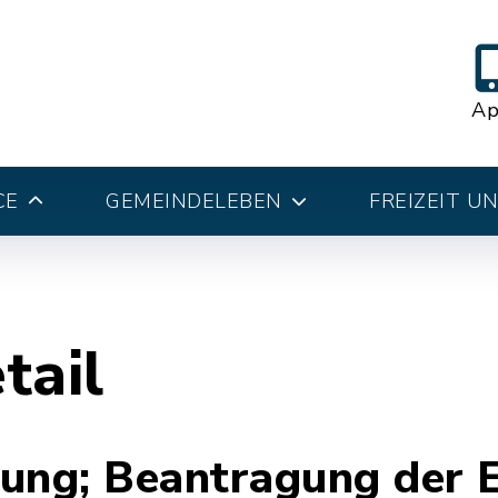
A
CE
GEMEINDELEBEN
FREIZEIT U
tail
ung; Beantragung der 