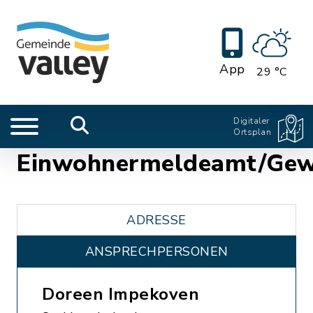
App
29 °C
Digitaler
Ortsplan
Einwohnermeldeamt/Ge
ADRESSE
ANSPRECHPERSONEN
Doreen Impekoven