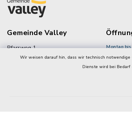
Gemeinde Valley
Öffnun
Montag bis 
Pfarrweg 1
83626 Valley
08:00-12:
Wir weisen darauf hin, dass wir technisch notwendige 
Dienste wird bei Bedarf
08024 47734-0
Dienstag zu
08024 47734-199
14:00-16:
info@gemeinde-valley.de
Donnerstag 
14:00-18: