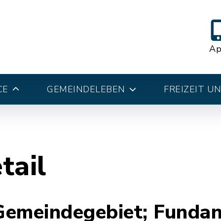
A
CE
GEMEINDELEBEN
FREIZEIT U
tail
Gemeindegebiet; Fundan