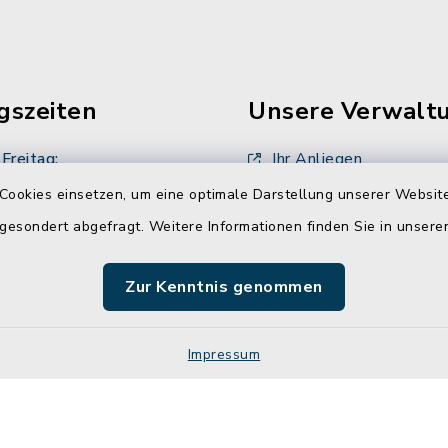
gszeiten
Unsere Verwalt
Freitag:
Ihr Anliegen
00 Uhr
Cookies einsetzen, um eine optimale Darstellung unserer Website
Ansprechpartner
 gesondert abgefragt. Weitere Informationen finden Sie in unser
sätzlich:
Stellenangebote
00 Uhr
Zur Kenntnis genommen
zusätzlich
00 Uhr
Impressum