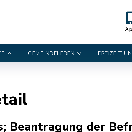
A
CE
GEMEINDELEBEN
FREIZEIT U
tail
; Beantragung der Befr