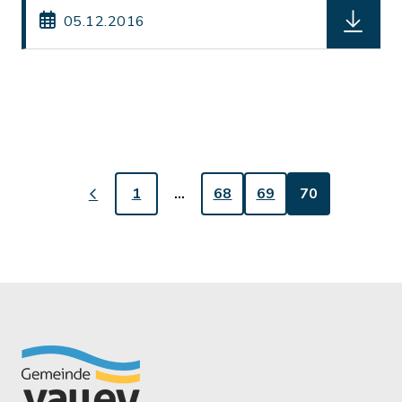
herunterl
05.12.2016
1
…
68
69
70