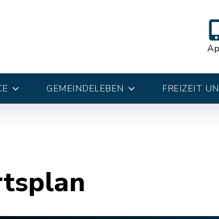
A
CE
GEMEINDELEBEN
FREIZEIT U
rtsplan