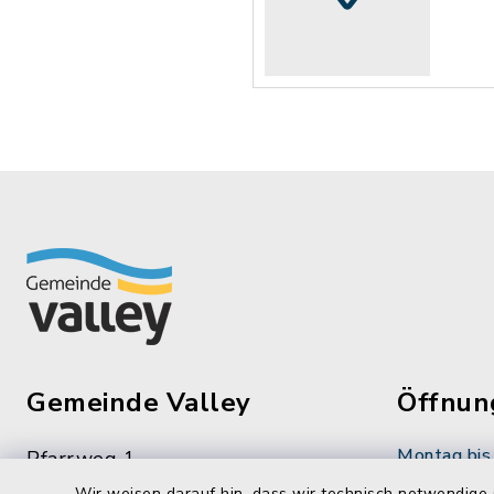
Gemeinde Valley
Öffnun
Montag bis 
Pfarrweg 1
83626 Valley
08:00-12:
Wir weisen darauf hin, dass wir technisch notwendige 