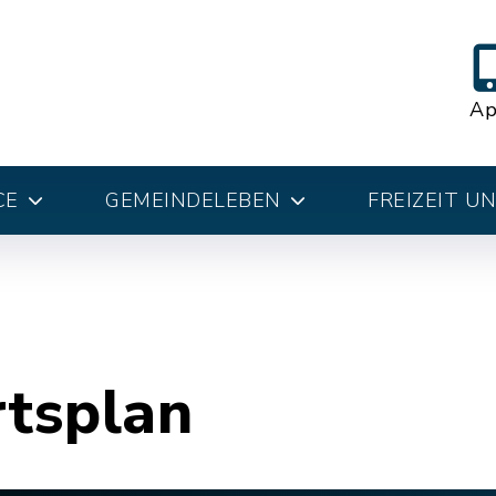
A
CE
GEMEINDELEBEN
FREIZEIT U
rtsplan