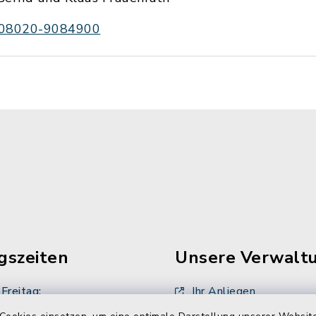
08020-9084900
gszeiten
Unsere Verwalt
Freitag:
Ihr Anliegen
00 Uhr