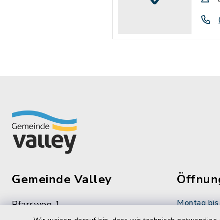
Gemeinde Valley
Öffnun
Montag bis 
Pfarrweg 1
83626 Valley
08:00-12: